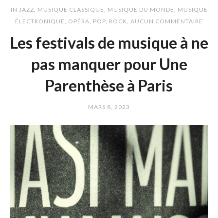
IN
JAZZ
,
MUSIQUE CLASSIQUE
,
MUSIQUE DU MONDE
,
MUSIQUE
ÉLECTRONIQUE
,
OPÉRA
,
POP
,
ROCK
AUCUN COMMENTAIRE
Les festivals de musique à ne
pas manquer pour Une
Parenthèse à Paris
MARS 8, 2023